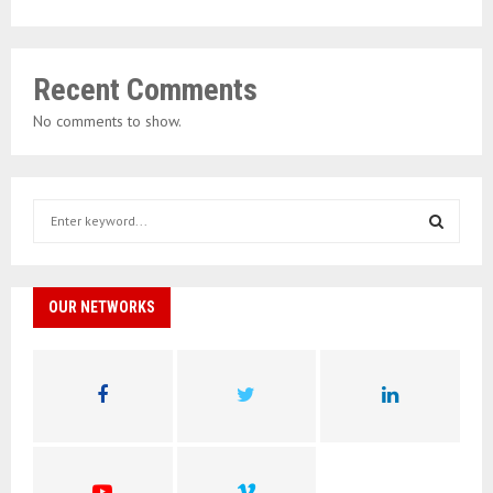
Recent Comments
No comments to show.
S
e
a
S
r
c
OUR NETWORKS
E
h
f
A
o
r
R
:
C
H