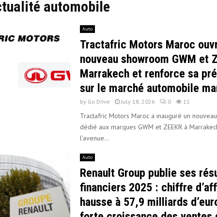
ctualité automobile
Auto
Tractafric Motors Maroc ouv
nouveau showroom GWM et 
Marrakech et renforce sa pr
sur le marché automobile ma
by
Go Drive
July 18, 2026
0
11
Tractafric Motors Maroc a inauguré un nouve
dédié aux marques GWM et ZEEKR à Marrakech,
l’avenue...
Auto
Renault Group publie ses résu
financiers 2025 : chiffre d’af
hausse à 57,9 milliards d’eur
forte croissance des ventes 