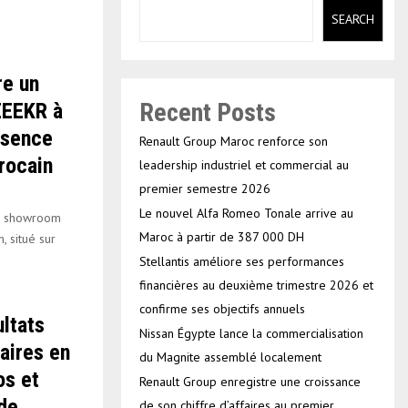
SEARCH
re un
Recent Posts
ZEEKR à
ésence
Renault Group Maroc renforce son
rocain
leadership industriel et commercial au
premier semestre 2026
Le nouvel Alfa Romeo Tonale arrive au
au showroom
Maroc à partir de 387 000 DH
 situé sur
Stellantis améliore ses performances
financières au deuxième trimestre 2026 et
confirme ses objectifs annuels
ltats
Nissan Égypte lance la commercialisation
faires en
du Magnite assemblé localement
os et
Renault Group enregistre une croissance
de
de son chiffre d’affaires au premier