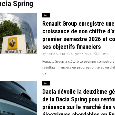
acia Spring
Auto
Renault Group enregistre une
croissance de son chiffre d’a
premier semestre 2026 et co
ses objectifs financiers
by
NAIMA SRAIDI
August 2, 2026
0
7
Renault Group a clôturé le premier semestre 
résultats financiers en progression, avec un chif
de...
Auto
Dacia dévoile la deuxième gé
de la Dacia Spring pour renfo
présence sur le marché des 
électriques abordables en E