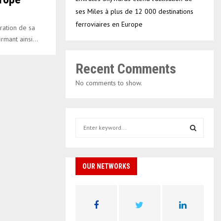
ses Miles à plus de 12 000 destinations
ferroviaires en Europe
ation de sa
rmant ainsi...
Recent Comments
No comments to show.
S
e
a
S
r
c
OUR NETWORKS
E
h
f
A
o
r
R
: