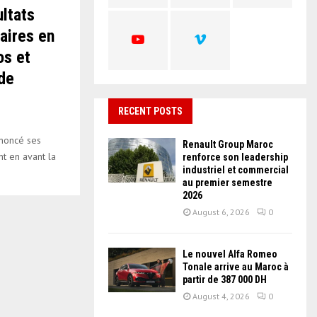
C
ltats
faires en
H
os et
de
RECENT POSTS
nnoncé ses
Renault Group Maroc
nt en avant la
renforce son leadership
industriel et commercial
au premier semestre
2026
August 6, 2026
0
Le nouvel Alfa Romeo
Tonale arrive au Maroc à
partir de 387 000 DH
August 4, 2026
0