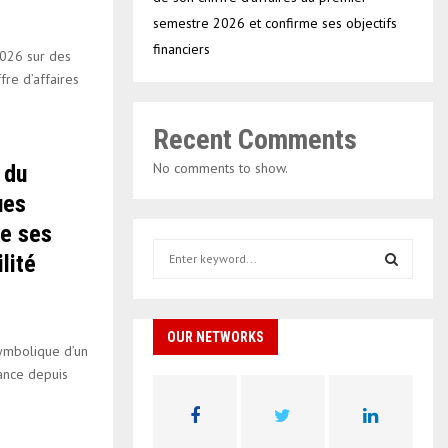
semestre 2026 et confirme ses objectifs
financiers
2026 sur des
fre d’affaires
Recent Comments
No comments to show.
 du
ues
ce ses
S
lité
e
a
S
r
c
OUR NETWORKS
E
symbolique d’un
h
rance depuis
f
A
o
r
R
: