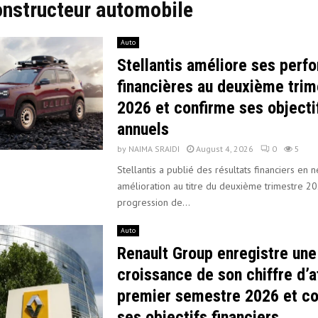
onstructeur automobile
Auto
Stellantis améliore ses perf
financières au deuxième trim
2026 et confirme ses objecti
annuels
by
NAIMA SRAIDI
August 4, 2026
0
5
Stellantis a publié des résultats financiers en n
amélioration au titre du deuxième trimestre 2
progression de...
Auto
Renault Group enregistre une
croissance de son chiffre d’a
premier semestre 2026 et co
ses objectifs financiers