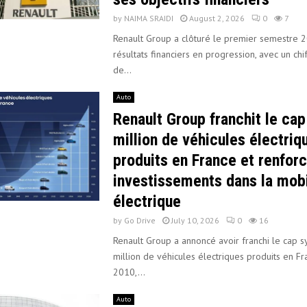
by
NAIMA SRAIDI
August 2, 2026
0
7
Renault Group a clôturé le premier semestre 
résultats financiers en progression, avec un chif
de...
Auto
Renault Group franchit le cap
million de véhicules électriq
produits en France et renfor
investissements dans la mobi
électrique
by
Go Drive
July 10, 2026
0
16
Renault Group a annoncé avoir franchi le cap 
million de véhicules électriques produits en F
2010,...
Auto