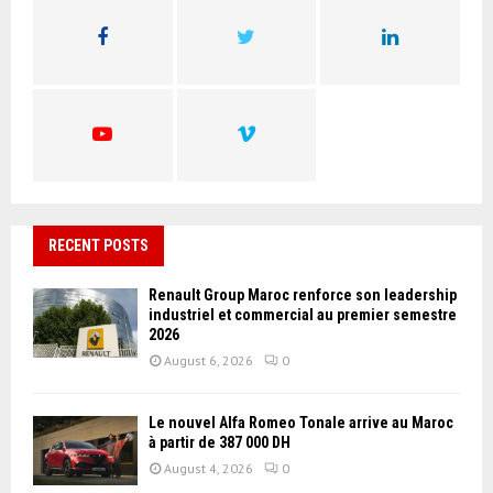
o
r
R
:
C
H
RECENT POSTS
Renault Group Maroc renforce son leadership
industriel et commercial au premier semestre
2026
August 6, 2026
0
Le nouvel Alfa Romeo Tonale arrive au Maroc
à partir de 387 000 DH
August 4, 2026
0