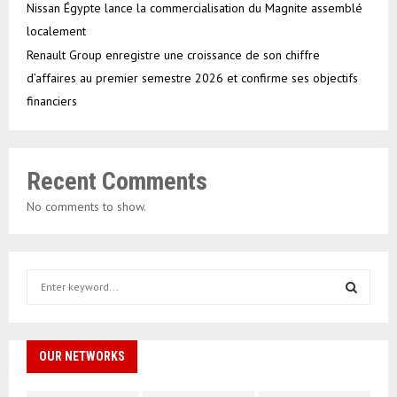
Nissan Égypte lance la commercialisation du Magnite assemblé
localement
Renault Group enregistre une croissance de son chiffre
d’affaires au premier semestre 2026 et confirme ses objectifs
financiers
Recent Comments
No comments to show.
S
e
a
S
r
c
OUR NETWORKS
E
h
f
A