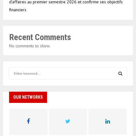
d’affaires au premier semestre 2026 et confirme ses objectifs
financiers
Recent Comments
No comments to show.
S
e
a
S
r
c
OUR NETWORKS
E
h
f
A
o
r
R
:
C