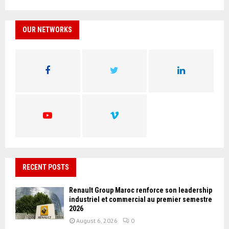
a
S
r
c
OUR NETWORKS
E
h
f
A
o
r
R
:
C
H
RECENT POSTS
Renault Group Maroc renforce son leadership
industriel et commercial au premier semestre
2026
August 6, 2026
0