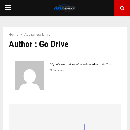
PRIMARY
MENU
Home
Author
Go Drive
Author :
Go Drive
http://www.godrive.almostakbal24.ma
-
47 Posts
-
0 Comments