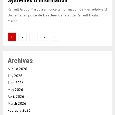
Systèmes d’Information
Renault Group Maroc a annoncé la nomination de Pierre-Edward
Dutheillet au poste de Directeur Général de Renault Digital
Maroc...
Posts
1
2
…
5
pagination
Archives
August 2026
July 2026
June 2026
May 2026
April 2026
March 2026
February 2026