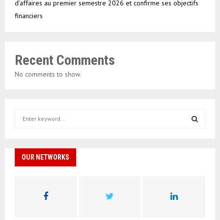
d’affaires au premier semestre 2026 et confirme ses objectifs
financiers
Recent Comments
No comments to show.
S
e
a
S
r
c
OUR NETWORKS
E
h
f
A
o
r
R
:
C