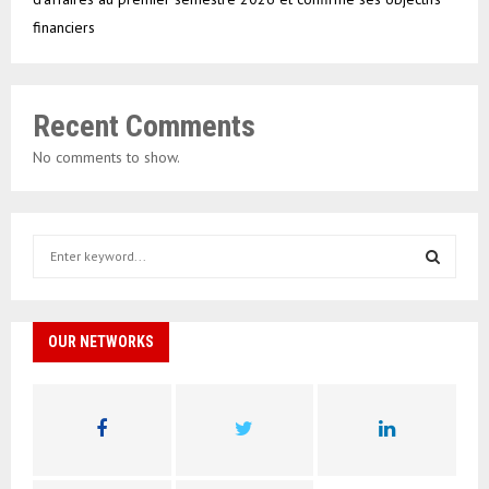
financiers
Recent Comments
No comments to show.
S
e
a
S
r
c
OUR NETWORKS
E
h
f
A
o
r
R
:
C