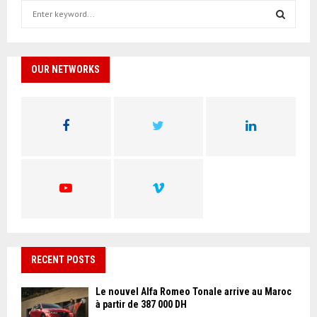
S
e
a
S
r
c
OUR NETWORKS
E
h
f
A
o
r
R
:
C
H
RECENT POSTS
Le nouvel Alfa Romeo Tonale arrive au Maroc
à partir de 387 000 DH