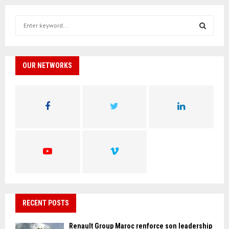
S
e
a
S
r
c
OUR NETWORKS
E
h
f
A
o
r
R
:
C
H
RECENT POSTS
Renault Group Maroc renforce son leadership