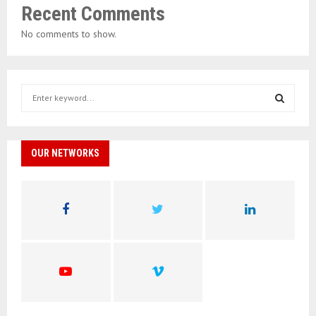
Recent Comments
No comments to show.
S
e
a
S
r
c
OUR NETWORKS
E
h
f
A
o
r
R
:
C
H