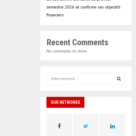
semestre 2026 et confirme ses objectifs
financiers
Recent Comments
No comments to show.
S
e
a
S
r
c
OUR NETWORKS
E
h
f
A
o
r
R
: