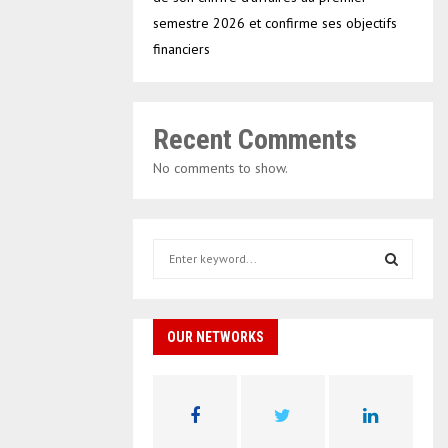
semestre 2026 et confirme ses objectifs
financiers
Recent Comments
No comments to show.
S
e
a
S
r
c
OUR NETWORKS
E
h
f
A
o
r
R
: