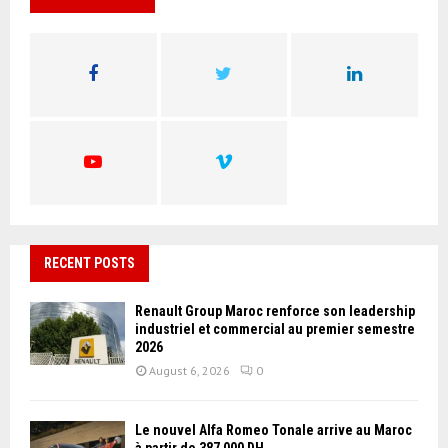
h
f
A
o
r
R
:
C
H
RECENT POSTS
Renault Group Maroc renforce son leadership
industriel et commercial au premier semestre
2026
August 6, 2026
0
Le nouvel Alfa Romeo Tonale arrive au Maroc
à partir de 387 000 DH