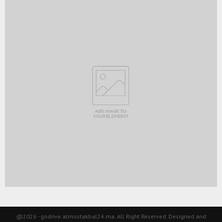
@2026 - godrive.almostakbal24.ma. All Right Reserved. Designed and