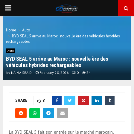
PRIMARY
MENU
Home
Auto
BYD SEAL 5 arrive au Maroc : nouvelle ère des véhicules hybrides
rechargeables
Auto
BYD SEAL 5 arrive au Maroc : nouvelle ère des
véhicules hybrides rechargeables
by
NAIMA SRAIDI
February 20, 2026
0
24
SHARE
0
La BYD SEAL 5 fait son entrée sur le marché marocain,