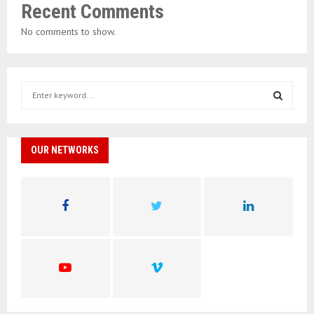
Recent Comments
No comments to show.
S
e
a
S
r
c
OUR NETWORKS
E
h
f
A
o
r
R
:
C
H