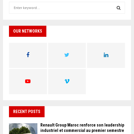
S
e
a
S
r
c
OUR NETWORKS
E
h
f
A
o
r
R
:
C
H
RECENT POSTS
Renault Group Maroc renforce son leadership
industriel et commercial au premier semestre