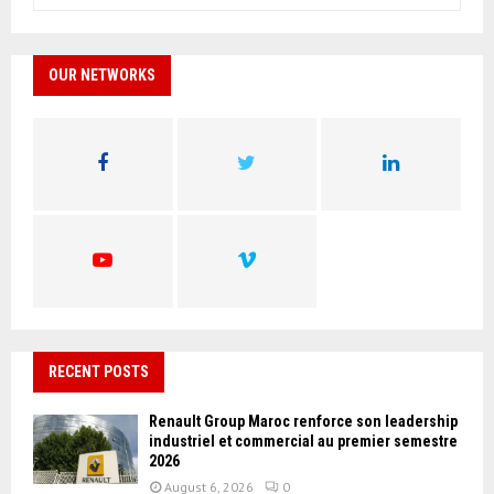
e
a
S
r
c
OUR NETWORKS
E
h
f
A
o
r
R
:
C
H
RECENT POSTS
Renault Group Maroc renforce son leadership
industriel et commercial au premier semestre
2026
August 6, 2026
0