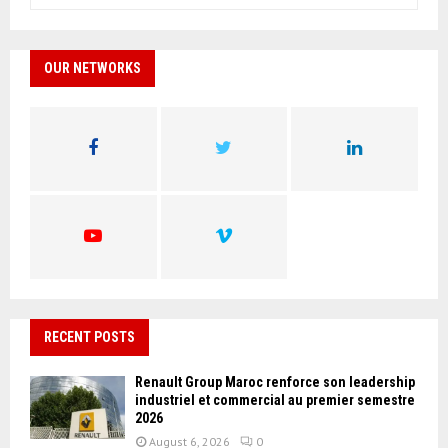
e
a
S
r
c
OUR NETWORKS
E
h
f
A
o
r
R
:
C
H
RECENT POSTS
Renault Group Maroc renforce son leadership
industriel et commercial au premier semestre
2026
August 6, 2026
0