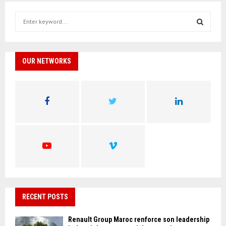
S
e
a
S
r
c
OUR NETWORKS
E
h
f
A
o
r
R
:
C
H
RECENT POSTS
Renault Group Maroc renforce son leadership