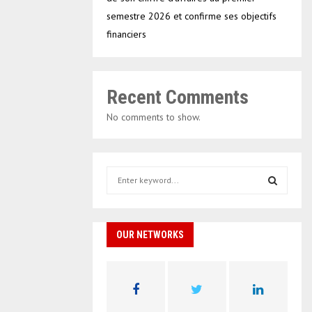
semestre 2026 et confirme ses objectifs
financiers
Recent Comments
No comments to show.
S
e
a
S
r
c
OUR NETWORKS
E
h
f
A
o
r
R
: