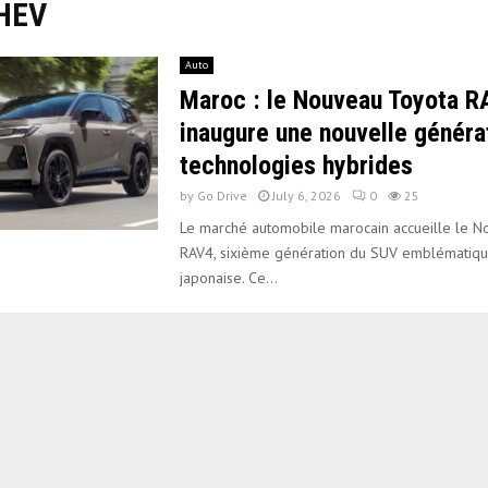
PHEV
Auto
Maroc : le Nouveau Toyota 
inaugure une nouvelle généra
technologies hybrides
by
Go Drive
July 6, 2026
0
25
Le marché automobile marocain accueille le 
RAV4, sixième génération du SUV emblématiq
japonaise. Ce...