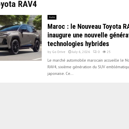
oyota RAV4
Auto
Maroc : le Nouveau Toyota 
inaugure une nouvelle généra
technologies hybrides
by
Go Drive
July 6, 2026
0
25
Le marché automobile marocain accueille le 
RAV4, sixième génération du SUV emblématiq
japonaise. Ce...