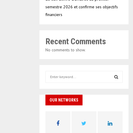
semestre 2026 et confirme ses objectifs
financiers
Recent Comments
No comments to show.
S
e
a
S
r
c
OUR NETWORKS
E
h
f
A
o
r
R
: