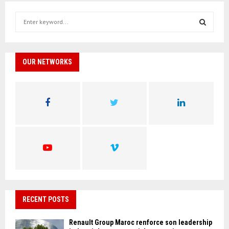
S
e
a
S
r
c
OUR NETWORKS
E
h
f
A
o
r
R
:
C
H
RECENT POSTS
Renault Group Maroc renforce son leadership