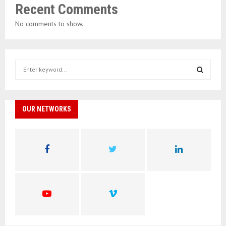
Recent Comments
No comments to show.
S
e
a
S
r
c
OUR NETWORKS
E
h
f
A
o
r
R
:
C
H