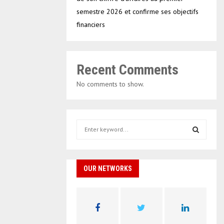
semestre 2026 et confirme ses objectifs
financiers
Recent Comments
No comments to show.
S
e
a
S
r
c
OUR NETWORKS
E
h
f
A
o
r
R
: