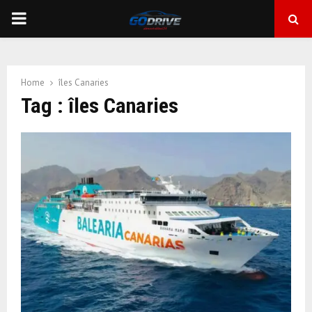
PRIMARY
MENU
Home
îles Canaries
Tag : îles Canaries