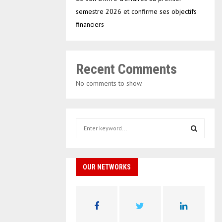
semestre 2026 et confirme ses objectifs
financiers
Recent Comments
No comments to show.
S
e
a
S
r
c
OUR NETWORKS
E
h
f
A
o
r
R
: