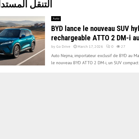
g : التنقل المستدام
Auto
BYD lance le nouveau SUV hy
rechargeable ATTO 2 DM-i a
by
Go Drive
March 17, 2026
0
27
Auto Nejma, importateur exclusif de BYD au Ma
le nouveau BYD ATTO 2 DM-i, un SUV compact 