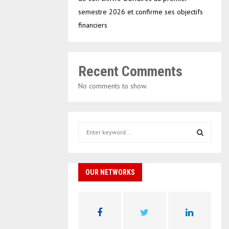
semestre 2026 et confirme ses objectifs
financiers
Recent Comments
No comments to show.
S
e
a
S
r
c
OUR NETWORKS
E
h
f
A
o
r
R
: