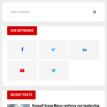
S
e
a
S
r
c
OUR NETWORKS
E
h
f
A
o
r
R
:
C
H
RECENT POSTS
Renault Group Maroc renforce son leadership