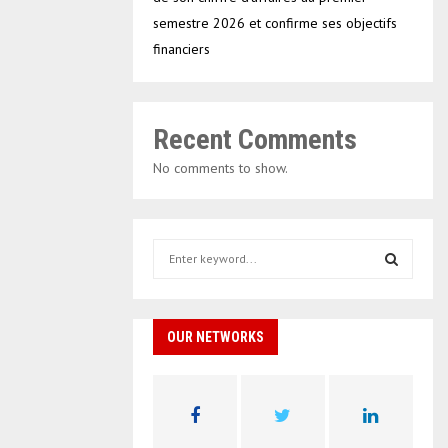
semestre 2026 et confirme ses objectifs
financiers
Recent Comments
No comments to show.
S
e
a
S
r
c
OUR NETWORKS
E
h
f
A
o
r
R
: