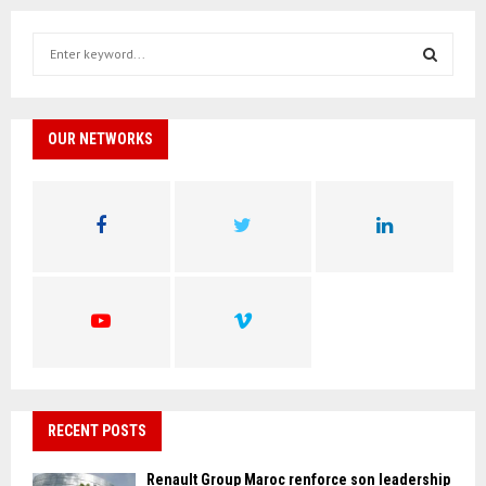
S
e
a
S
r
c
OUR NETWORKS
E
h
f
A
o
r
R
:
C
H
RECENT POSTS
Renault Group Maroc renforce son leadership