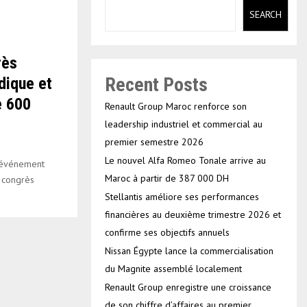
SEARCH
rès
Recent Posts
dique et
e 600
Renault Group Maroc renforce son
leadership industriel et commercial au
premier semestre 2026
Le nouvel Alfa Romeo Tonale arrive au
n événement
Maroc à partir de 387 000 DH
n congrès
Stellantis améliore ses performances
financières au deuxième trimestre 2026 et
confirme ses objectifs annuels
Nissan Égypte lance la commercialisation
du Magnite assemblé localement
Renault Group enregistre une croissance
de son chiffre d’affaires au premier