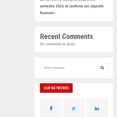
semestre 2026 et confirme ses objectifs
financiers
Recent Comments
No comments to show.
S
e
a
S
r
c
OUR NETWORKS
E
h
f
A
o
r
R
: