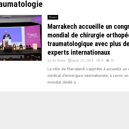
raumatologie
Divers
Marrakech accueille un cong
mondial de chirurgie orthopé
traumatologique avec plus d
experts internationaux
by
Go Drive
April 15, 2026
0
25
La ville de Marrakech s’apprête à accueillir u
médical d’envergure internationale, à savoir u
mondial dédié à...