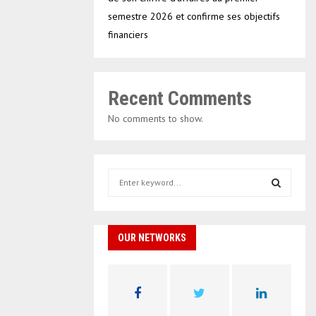
semestre 2026 et confirme ses objectifs
financiers
Recent Comments
No comments to show.
S
e
a
S
r
c
OUR NETWORKS
E
h
f
A
o
r
R
: