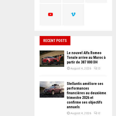
C
H
RECENT POSTS
Le nouvel Alfa Romeo
Tonale arrive au Maroc à
partir de 387 000 DH
August 4, 2026
0
Stellantis améliore ses
performances
financières au deuxième
trimestre 2026 et
confirme ses objectifs
annuels
August 4, 2026
0