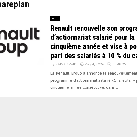
hareplan
Auto
Renault renouvelle son pro
d’actionnariat salarié pour la
cinquième année et vise à po
part des salariés à 10 % du c
by
NAIMA SRAIDI
May 4, 2026
0
25
Le Renault Group a annoncé le renouvellemen
programme d’actionnariat salarié «Shareplan» 
cinquième année consécutive, dans...