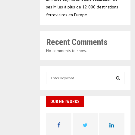
ses Miles à plus de 12 000 destinations
ferroviaires en Europe
Recent Comments
No comments to show.
S
e
a
S
r
c
OUR NETWORKS
E
h
f
A
o
r
R
: