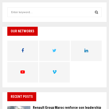
S
e
a
S
r
c
OUR NETWORKS
E
h
f
A
o
r
R
:
C
H
RECENT POSTS
Renault Group Maroc renforce son leadership