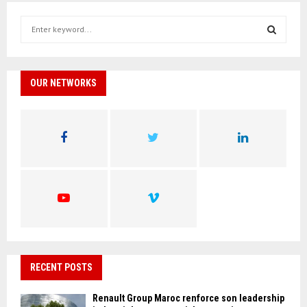
S
e
a
S
r
c
OUR NETWORKS
E
h
f
A
o
r
R
:
C
H
RECENT POSTS
Renault Group Maroc renforce son leadership