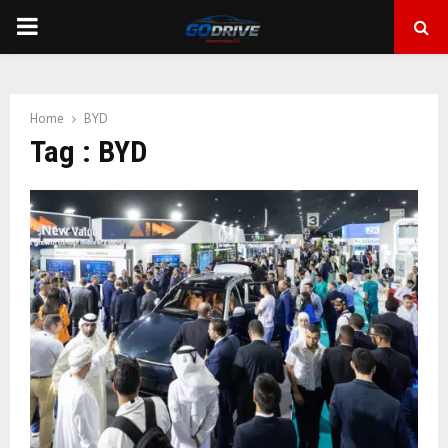
PRIMARY
MENU
Home
BYD
Tag : BYD