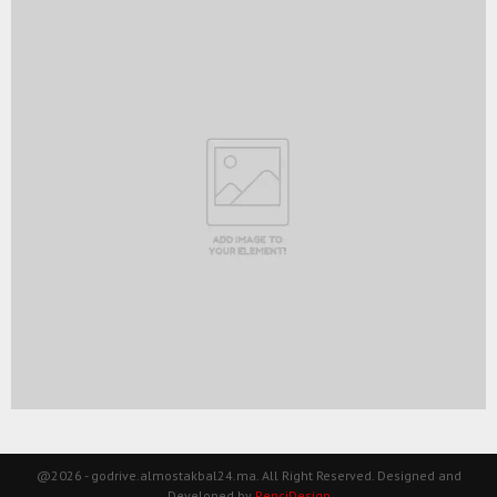
@2026 - godrive.almostakbal24.ma. All Right Reserved. Designed and
Developed by
PenciDesign