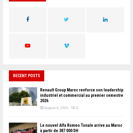
h
f
A
o
r
R
:
C
H
RECENT POSTS
Renault Group Maroc renforce son leadership
industriel et commercial au premier semestre
2026
August 6, 2026
0
Le nouvel Alfa Romeo Tonale arrive au Maroc
à partir de 387 000 DH