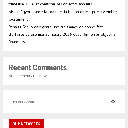
trimestre 2026 et confirme ses objectifs annuels
Nissan Égypte lance la commercialisation du Magnite assemblé
localement
Renault Group enregistre une croissance de son chiffre
d’affaires au premier semestre 2026 et confirme ses objectifs
financiers
Recent Comments
No comments to show.
S
e
a
S
r
c
OUR NETWORKS
E