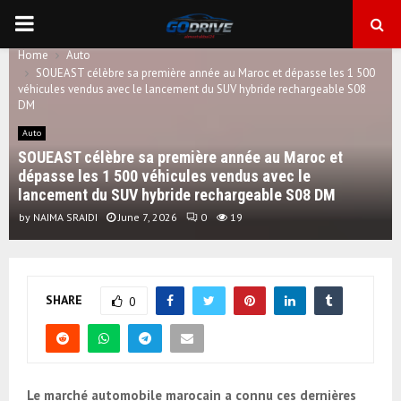
PRIMARY
Home
Auto
MENU
SOUEAST célèbre sa première année au Maroc et dépasse les 1 500
véhicules vendus avec le lancement du SUV hybride rechargeable S08
DM
Auto
SOUEAST célèbre sa première année au Maroc et
dépasse les 1 500 véhicules vendus avec le
lancement du SUV hybride rechargeable S08 DM
by
NAIMA SRAIDI
June 7, 2026
0
19
SHARE
0
Le marché automobile marocain a connu ces dernières