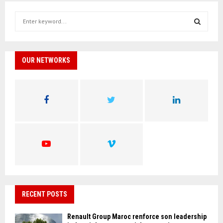
S
e
a
S
r
c
OUR NETWORKS
E
h
f
A
o
r
R
:
C
H
RECENT POSTS
Renault Group Maroc renforce son leadership