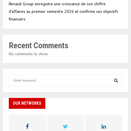
Renault Group enregistre une croissance de son chiffre
d’affaires au premier semestre 2026 et confirme ses objectifs
financiers
Recent Comments
No comments to show.
S
e
a
S
r
c
OUR NETWORKS
E
h
f
A
o
r
R