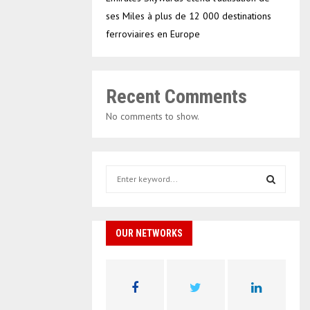
ses Miles à plus de 12 000 destinations
ferroviaires en Europe
Recent Comments
No comments to show.
S
e
a
S
r
c
OUR NETWORKS
E
h
f
A
o
r
R
: