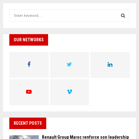
S
e
a
S
r
c
OUR NETWORKS
E
h
f
A
o
r
R
:
C
H
RECENT POSTS
Renault Group Maroc renforce son leadership