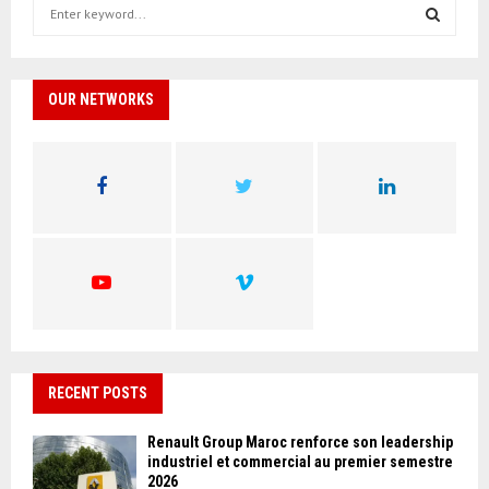
S
e
a
S
r
c
OUR NETWORKS
E
h
f
A
o
r
R
:
C
H
RECENT POSTS
Renault Group Maroc renforce son leadership
industriel et commercial au premier semestre
2026