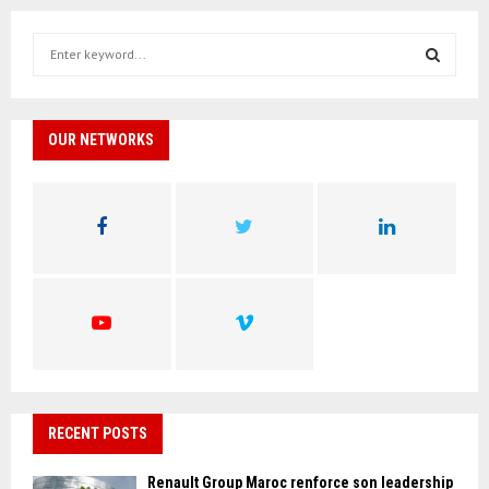
S
e
a
S
r
c
OUR NETWORKS
E
h
f
A
o
r
R
:
C
H
RECENT POSTS
Renault Group Maroc renforce son leadership