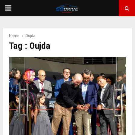
PRIMARY
MENU
Home
Oujda
Tag : Oujda