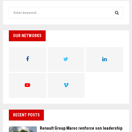
S
e
a
S
r
c
OUR NETWORKS
E
h
f
A
o
r
R
:
C
H
RECENT POSTS
Renault Group Maroc renforce son leadership