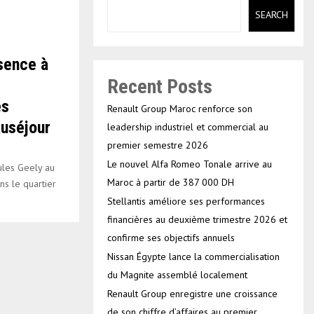
SEARCH
sence à
Recent Posts
es
Renault Group Maroc renforce son
auséjour
leadership industriel et commercial au
premier semestre 2026
Le nouvel Alfa Romeo Tonale arrive au
ules Geely au
Maroc à partir de 387 000 DH
s le quartier
Stellantis améliore ses performances
financières au deuxième trimestre 2026 et
confirme ses objectifs annuels
Nissan Égypte lance la commercialisation
du Magnite assemblé localement
Renault Group enregistre une croissance
de son chiffre d’affaires au premier