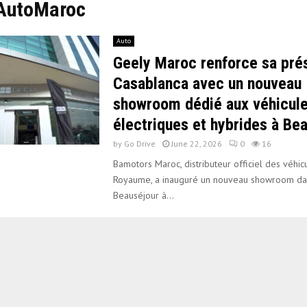
#AutoMaroc
Auto
Geely Maroc renforce sa pré
Casablanca avec un nouveau
showroom dédié aux véhicul
électriques et hybrides à Be
by
Go Drive
June 22, 2026
0
16
Bamotors Maroc, distributeur officiel des véhic
Royaume, a inauguré un nouveau showroom dan
Beauséjour à...