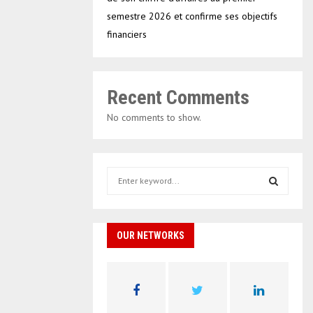
semestre 2026 et confirme ses objectifs
financiers
Recent Comments
No comments to show.
S
e
a
S
r
c
OUR NETWORKS
E
h
f
A
o
r
R
: