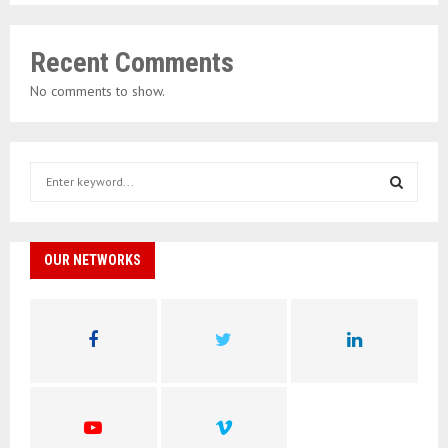
Recent Comments
No comments to show.
S
e
a
S
r
c
OUR NETWORKS
E
h
f
A
o
r
R
:
C
H