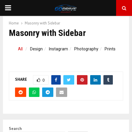
PRIMARY
MENU
Home
Masonry with Sidebar
Masonry with Sidebar
All
Design
Instagram
Photography
Prints
SHARE
0
Search